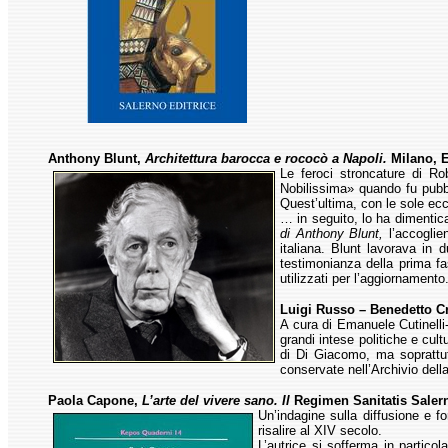
Anthony Blunt,
Architettura barocca e rococò a Napoli.
Milano, E
Le feroci stroncature di Rob
Nobilissima» quando fu pubbl
Quest’ultima, con le sole e
… in seguito, lo ha dimentic
di Anthony Blunt,
l’accoglie
italiana. Blunt lavorava in d
testimonianza della prima f
utilizzati per l’aggiornamento
Luigi Russo – Benedetto C
A cura di Emanuele Cutinelli-
grandi intese politiche e cul
di Di Giacomo, ma soprattutt
conservate nell’Archivio del
Paola Capone,
L’arte del vivere sano. Il
Regimen Sanitatis Sale
Un’indagine sulla diffusione e f
risalire al XIV secolo.
L’autrice si sofferma in partico