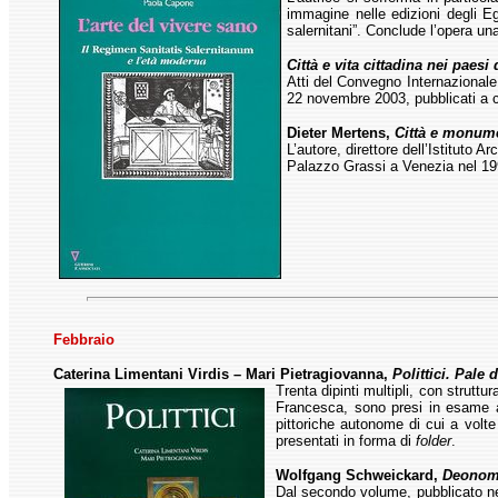
immagine nelle edizioni degli Eg
salernitani”. Conclude l’opera una 
Città e vita cittadina nei paes
Atti del Convegno Internazionale i
22 novembre 2003, pubblicati a c
Dieter Mertens,
Città e monumen
L’autore, direttore dell’Istituto
Palazzo Grassi a Venezia nel 199
Febbraio
Caterina Limentani Virdis – Mari Pietragiovanna,
Polittici. Pale
Trenta dipinti multipli, con struttu
Francesca, sono presi in esame a
pittoriche autonome di cui a volte 
presentati in forma di
folder
.
Wolfgang Schweickard,
Deonoma
Dal secondo volume, pubblicato n