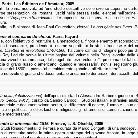
.
Paris, Les Éditions de l’Amateur, 2005
i, la prima riservata ad “uno studio descrittivo delle diverse copertine carto
se presentazioni dei romanzi usciti nella stessa serie, elencati nell’ordine 
serie
Voyages extraordinaires
. Le appendici sono riservate alle edizioni Hache
tura.
afia, in Biblioteca di Jean-Paul Gourévitch,
Hetzel.
Le bon génie des livres.
P
aine et comparée du climat.
Paris, Fayard
, con l’obiettivo di restituire alla meteorologia, finora
elemento misconosciuto n
non trascurabile, prendendo in esame soprattutto la storia francese e del 
do,
Disettes et révolutions 1740-1860
, ha come campo d’indagine poco più di
Le Roy Ladurie scrive le ultime pagine del volume nella Parigi avvolta dalla
ria vivente, drammatica, del progettato terzo volume: “il problema del fabbisog
iccia di grano russo o americano, quando è necessario”, non si registrano più
zione del 1860” si passa “al riscaldamento globale e all’effetto serra”.
ro notevole di grafici che documentano andamento dei prezzi, dei raccolti, del
à della globalizzazione
) dell’opera diretta da Alessandro Barbero, giunge in Bi
vo. Secoli V-XV
), curato da Sandro Carocci. Studiosi italiani e stranieri ana
ateriale e documentazione scritta, le differenze di genere, l’uomo e il suo am
ciale e politica…le élites laiche e religiose…gli strumenti di comunicazione e 
o e mediterraneo”.
ondo la princeps del 1516.
Firenze, L. S. Olschki, 2006
di Studi Rinascimentali di Ferrara e curata da Marco Dorigatti, di una
princeps
,
atto di costituire anche la prima opera a stampa del giovane Ariosto, in larga 
nto e, secondo il curatore, praticamente mai ripubblicata.