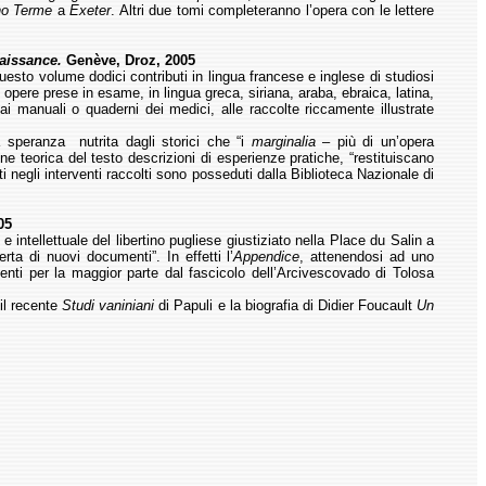
o Terme
a
Exeter
. Altri due tomi completeranno l’opera con le lettere
naissance.
Genève, Droz, 2005
sto volume dodici contributi in lingua francese e inglese di studiosi
opere prese in esame, in lingua greca, siriana, araba, ebraica, latina,
i manuali o quaderni dei medici, alle raccolte riccamente illustrate
a speranza nutrita dagli storici che “i
marginalia
– più di un’opera
ne teorica del testo descrizioni di esperienze pratiche, “restituiscano
ati negli interventi raccolti sono posseduti dalla Biblioteca Nazionale di
05
ntellettuale del libertino pugliese giustiziato nella Place du Salin a
rta di nuovi documenti”. In effetti l’
Appendice
, attenendosi ad uno
ienti per la maggior parte dal fascicolo dell’Arcivescovado di Tolosa
il recente
Studi vaniniani
di Papuli e la biografia di Didier Foucault
Un