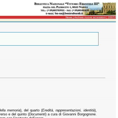
News | Archivio nuove accessioni | 2007/I
 della memoria
), del quarto (
Eredità, rappresentazioni, identità
),
rso e del quinto (
Documenti
) a cura di Giovanni Borgognone.