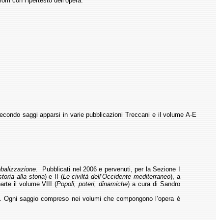
om con l’ipertesto dell’opera.
secondo saggi apparsi in varie pubblicazioni Treccani e il volume A-E
lobalizzazione.
Pubblicati nel 2006 e pervenuti, per la Sezione I
storia alla storia
) e II (
Le civiltà dell’Occidente mediterraneo
), a
arte il volume VIII (
Popoli, poteri, dinamiche
) a cura di Sandro
o.
Ogni saggio compreso nei volumi che compongono l’opera è