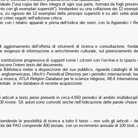
ideale (“una copia del libro integra di ogni sua parte, formata da fogli prese
nto con gli esemplari superstiti”), fondandosi su una collazione dei 12 esemplari
ria, su ognuno dei 12 esemplari della
princeps
superstiti e su altri sette an
i criteri seguiti nell’edizione critica.
to con i relativi apparati e prima dell’indice dei nomi, con le Appendici I
Re
ggiornamento dell’offerta di strumenti di ricerca e consultazione, fonda
ve esigenze di informazione e arricchimento culturale, sul potenziamento dell
la sostituzione progressiva di supporti come i cd-rom con l’on-line e lo spazio 
niscono l’intero testo del documento.
la Biblioteca mette a disposizione del suo pubblico, riguarda cataloghi di 
a angloamericana,
Ulrich’s
Periodical Directory
per i periodici internazionali, 
la musica,
ATLA Religion Database
per le scienze religiose,
MLA Internationa
mentale in tre database di recente acquisizione:
 articoli a testo pieno presenti in circa 4.650 periodici di ambito multidiscipli
200 riviste. Gli autori sono coinvolti anche nell’indicazione delle parole chiave
stendendo le possibilità di ricerca a tutto il testo – non solo gli articoli – de
te del PAO comprende 400 testate, con un incremento annuale di 100 titoli, con 