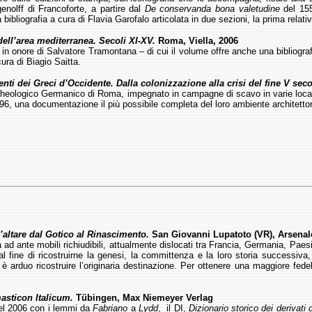
enolff di Francoforte, a partire dal
De conservanda bona valetudine
del 1551
bibliografia a cura di Flavia Garofalo articolata in due sezioni, la prima relativa
i dell’area mediterranea. Secoli XI-XV.
Roma, Viella, 2006
n onore di Salvatore Tramontana – di cui il volume offre anche una bibliografia 
ura di Biagio Saitta.
ti dei Greci d’Occidente. Dalla colonizzazione alla crisi del fine V sec
 Archeologico Germanico di Roma, impegnato in campagne di scavo in varie localit
6, una documentazione il più possibile completa del loro ambiente architetton
 d’altare dal Gotico al Rinascimento.
San Giovanni Lupatoto (VR), Arsenale
ra ad ante mobili richiudibili, attualmente dislocati tra Francia, Germania, Paes
l fine di ricostruirne la genesi, la committenza e la loro storia successi
è arduo ricostruire l’originaria destinazione. Per ottenere una maggiore fedeltà
sticon Italicum.
Tübingen, Max Niemeyer Verlag
el 2006 con i lemmi da
Fabriano
a
Lydd
, il DI,
Dizionario storico dei derivati