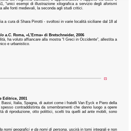
, “unici esempi di illustrazione xilografica a servizio degli aforismi
 alle fonti medievali, la seconda agli studi critici.
a cura di Shara Pirrotti - svoltosi in varie località siciliane dal 18 al
olo a.C.
Roma, «L’Erma» di Bretschneider, 2006
à, ha voluto affiancare alla mostra “I Greci in Occidente”, allestita a
ico e urbanistico.
 Editrice, 2001
i Bassi, Italia, Spagna, di autori come i fratelli Van Eyck e Piero della
va, spesso contraddistinta da smembramenti che danno luogo a opere
 di riproduzione, otto polittici, scelti tra quelli ad ante mobili, sono
 da nomi geografici e da nomi di persona
, uscirà in tomi integrali e non