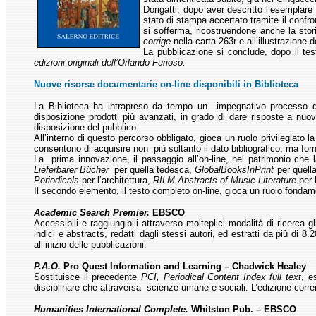
Dorigatti, dopo aver descritto l’esemplare 
stato di stampa accertato tramite il confro
si sofferma, ricostruendone anche la sto
corrige
nella carta 263r e all’illustrazione de
La pubblicazione si conclude, dopo il tes
edizioni originali dell’Orlando Furioso.
Nuove risorse documentarie on-line disponibili in Biblioteca
La Biblioteca ha intrapreso da tempo un impegnativo processo di a
disposizione prodotti più avanzati, in grado di dare risposte a nuo
disposizione del pubblico.
All’interno di questo percorso obbligato, gioca un ruolo privilegiato 
consentono di acquisire non più soltanto il dato bibliografico, ma for
La prima innovazione, il passaggio all’on-line, nel patrimonio che 
Lieferbarer Bücher
per quella tedesca,
GlobalBooksInPrint
per quell
Periodicals
per l’architettura,
RILM Abstracts of Music Literature
per 
Il secondo elemento, il testo completo on-line, gioca un ruolo fonda
Academic Search Premier.
EBSCO
Accessibili e raggiungibili attraverso molteplici modalità di ricerca gli
indici e abstracts, redatti dagli stessi autori, ed estratti da più di 8.
all’inizio delle pubblicazioni.
P.A.O.
Pro Quest Information and Learning – Chadwick Healey
Sostituisce il precedente
PCI, Periodical Content Index full text
, e
disciplinare che attraversa scienze umane e sociali. L’edizione corren
Humanities International Complete.
Whitston Pub. – EBSCO