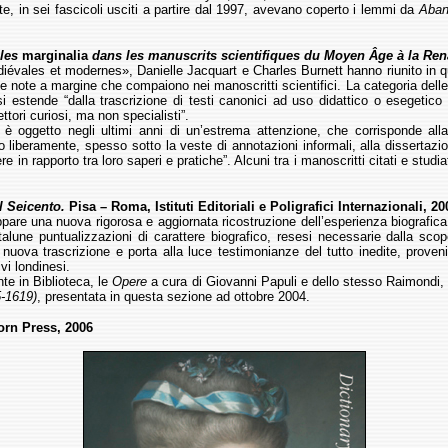
ite, in sei fascicoli usciti a partire dal 1997, avevano coperto i lemmi da
Aban
 les
marginalia
dans les manuscrits scientifiques du Moyen Âge à la Re
évales et modernes», Danielle Jacquart e Charles Burnett hanno riunito in que
le note a margine che compaiono nei manoscritti scientifici. La categoria delle 
 estende “dalla trascrizione di testi canonici ad uso didattico o esegetico a
ttori curiosi, ma non specialisti”.
è oggetto negli ultimi anni di un’estrema attenzione, che corrisponde all
 liberamente, spesso sotto la veste di annotazioni informali, alla dissertazio
e in rapporto tra loro saperi e pratiche”. Alcuni tra i manoscritti citati e studi
l Seicento.
Pisa – Roma, Istituti Editoriali e Poligrafici Internazionali, 20
re una nuova rigorosa e aggiornata ricostruzione dell’esperienza biografica e i
 talune puntualizzazioni di carattere biografico, resesi necessarie dalla scope
nuova trascrizione e porta alla luce testimonianze del tutto inedite, proven
vi londinesi.
nte in Biblioteca, le
Opere
a cura di Giovanni Papuli e dello stesso Raimondi, 
5-1619)
, presentata in questa sezione ad ottobre 2004.
rn Press, 2006