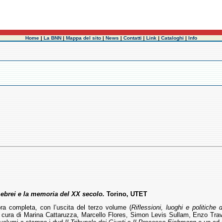
Home
|
La BNN
|
Mappa del sito
|
News
|
Contatti
|
Link
|
Cataloghi
|
Info
i ebrei e la memoria del XX secolo.
Torino, UTET
ra completa, con l’uscita del terzo volume (
Riflessioni, luoghi e politiche
cura di Marina Cattaruzza, Marcello Flores, Simon Levis Sullam, Enzo Trave