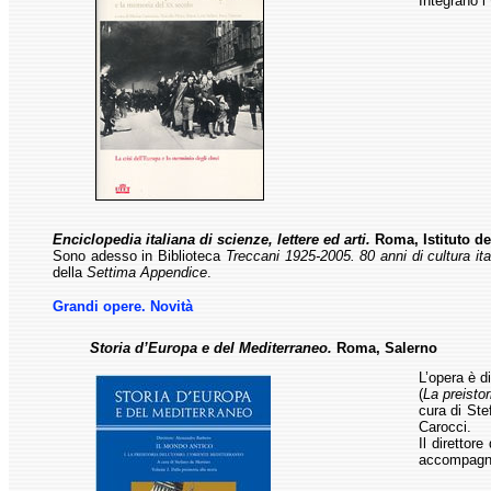
Integrano i
Enciclopedia italiana di scienze, lettere ed arti.
Roma, Istituto de
Sono adesso in Biblioteca
Treccani 1925-2005. 80 anni di cultura ita
della
Settima Appendice
.
Grandi opere. Novità
Storia d’Europa e del Mediterraneo.
Roma, Salerno
L’opera è d
(
La preisto
cura di Ste
Carocci.
Il direttor
accompagnat