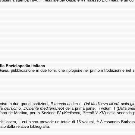
 volumi a stampa i dvd
Il Tribunale dei Giusti
e
Il Processo Eichmann
e un cd r
lla Enciclopedia Italiana
liana
, pubblicazione in due tomi, che ripropone nel primo introduzioni e nel 
ivisa in due grandi partizioni,
Il mondo antico
e
Dal Medioevo all’età della g
ria dell’uomo. L’Oriente mediterraneo
) della prima parte, i volumi I (
Dalla prei
fano de Martino, per la Sezione IV (
Medioevo, Secoli V-XV
) della seconda p
e dell’opera, il cui piano prevede un totale di 15 volumi, è Alessandro Barber
o dalla relativa bibliografia.