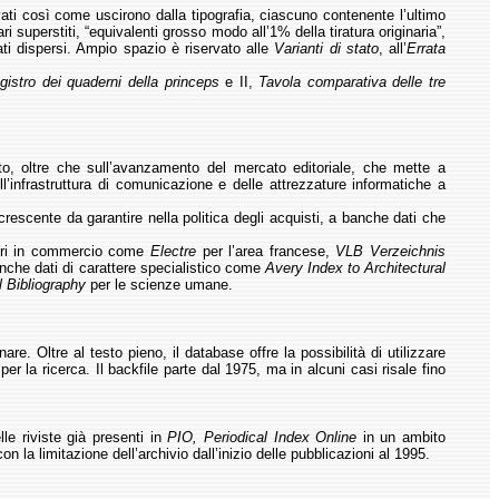
rvati così come uscirono dalla tipografia, ciascuno contenente l’ultimo
 superstiti, “equivalenti grosso modo all’1% della tiratura originaria”,
dati dispersi. Ampio spazio è riservato alle
Varianti di stato
, all’
Errata
gistro dei quaderni della princeps
e II,
Tavola comparativa delle tre
to, oltre che sull’avanzamento del mercato editoriale, che mette a
’infrastruttura di comunicazione e delle attrezzature informatiche a
crescente da garantire nella politica degli acquisti, a banche dati che
libri in commercio come
Electre
per l’area francese,
VLB Verzeichnis
banche dati di carattere specialistico come
Avery Index to Architectural
l Bibliography
per le scienze umane.
nare. Oltre al testo pieno, il database offre la possibilità di utilizzare
 per la ricerca. Il backfile parte dal 1975, ma in alcuni casi risale fino
lle riviste già presenti in
PIO, Periodical Index Online
in un ambito
la limitazione dell’archivio dall’inizio delle pubblicazioni al 1995.