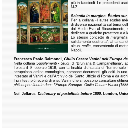
più in fascicoli. Le precedenti usc
M-Z.
Scientia in margine. Études sur
Per la collana «Hautes études médi
di diverse nazionalità sul tema del
dal Medio Evo al Rinascimento, si
dedicate a qualche protettore o a le
Lo stesso concetto di
marginalia
solidamente costruita”, affiancando
alcuni
realia
, consentendo di metter
Napoli.
Francesco Paolo Raimondi,
Giulio Cesare Vanini nell’Europa de
Nella collana
Supplementi - Studi
di “Bruniana & Campanelliana”, appa
Tolosa il 9 febbraio 1619, con la finalità dichiarata di “fornire solo
scrupoloso ordine cronologico, ripropone documenti già editi in una 
intestato al Vanini e dall’Archivio del Santo Uffizio di Roma e da archi
Tra i testi più recenti di e su Vanini che si possono consultare utilme
philosophe libertin dans l’Europe Baroque. Giulio Cesare Vanini (158
Neil Jeffares,
Dictionary of pastellists before 1800.
London, Unico