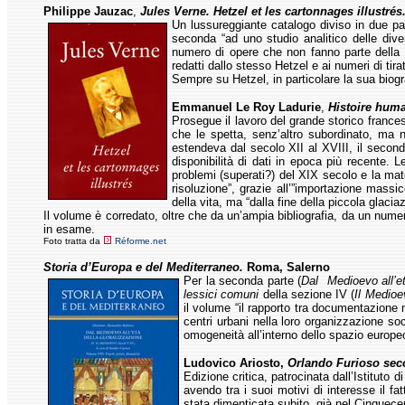
Philippe Jauzac
,
Jules Verne. Hetzel et les cartonnages illustrés
Un lussureggiante catalogo diviso in due part
seconda “ad uno studio analitico delle diver
numero di opere che non fanno parte della 
redatti dallo stesso Hetzel e ai numeri di tira
Sempre su Hetzel, in particolare la sua biogr
Emmanuel Le Roy Ladurie
,
Histoire hum
Prosegue il lavoro del grande storico francese
che le spetta, senz’altro subordinato, ma 
estendeva dal secolo XII al XVIII, il secon
disponibilità di dati in epoca più recente. 
problemi (superati?) del XIX secolo e la mate
risoluzione”, grazie all’”importazione mass
della vita, ma “dalla fine della piccola glacia
Il volume è corredato, oltre che da un’ampia bibliografia, da un nume
in esame.
Foto tratta da
Réforme.net
Storia d’Europa e del Mediterraneo.
Roma, Salerno
Per la seconda parte (
Dal Medioevo all’et
lessici comuni
della sezione IV (
Il Medioe
il volume “il rapporto tra documentazione m
centri urbani nella loro organizzazione so
omogeneità all’interno dello spazio europe
Ludovico Ariosto,
Orlando Furioso sec
Edizione critica, patrocinata dall’Istituto 
avendo tra i suoi motivi di interesse il f
stata dimenticata subito, già nel Cinquece