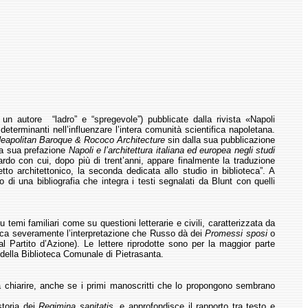
 un autore “ladro” e “spregevole”) pubblicate dalla rivista «Napoli
terminanti nell’influenzare l’intera comunità scientifica napoletana.
eapolitan Baroque & Rococo Architecture
sin dalla sua pubblicazione
lla sua prefazione
Napoli e l’architettura italiana ed europea negli studi
itardo con cui, dopo più di trent’anni, appare finalmente la traduzione
getto architettonico, la seconda dedicata allo studio in biblioteca”. A
di una bibliografia che integra i testi segnalati da Blunt con quelli
temi familiari come su questioni letterarie e civili, caratterizzata da
ritica severamente l’interpretazione che Russo dà dei
Promessi sposi
o
 Partito d’Azione). Le lettere riprodotte sono per la maggior parte
della Biblioteca Comunale di Pietrasanta.
 da chiarire, anche se i primi manoscritti che lo propongono sembrano
storia dei
Regimina sanitatis
, e approfondisce il rapporto tra testo e