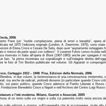
lecta, 2006
erto Pane (un’ “inutile compilazione, piena di errori e banalità”, opera di
icata nel 1975 l’edizione originale (London, A. Zwemmer, 1975), sono state de
ccezioni di Elena Croce e Cesare De Seta, dopo aver “aspramente osteggiato
N
ato e messo da parte quasi con sollievo”. Il curatore Fulvio Lenzo ricorda ne
nza riservata in Italia all’opera di Blunt (1907-1983) anche per spiegare il r
ue fasi, “la prima incentrata sui sopralluoghi e sull’indagine diretta dell’og
ase le foto di Tim Benton pubblicate nel volume. Gli
Apparati
si compongono 
.
roce,
Carteggio 1912 – 1948.
Pisa, Edizioni della Normale, 2006
Rendina, in due volumi, la testimonianza di una conversazione ininterrotta, su 
turali, ma anche da radicali, profondi dissensi (in particolare quando Croce c
o, sul piano politico, quando Croce aderisce al Partito Liberale e Russo al
la Fondazione Benedetto Croce a Napoli e nell’Archivio del Centro Luigi Russo 
rnitanum
e l’età moderna.
Milano, Guerini e Associati, 2005
ortuna di un testo sulle cui origini e sulla cui paternità molto resta ancora
lare sulle edizioni a stampa, sull’iconografia che le accompagna, risale alla 