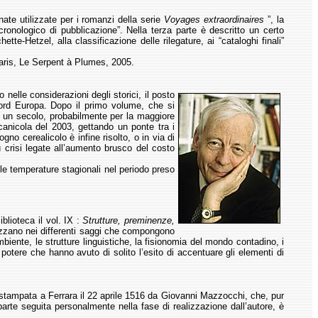
nate utilizzate per i romanzi della serie
Voyages extraordinaires
”, la
cronologico di pubblicazione”. Nella terza parte è descritto un certo
tte-Hetzel, alla classificazione delle rilegature, ai “cataloghi finali”
aris, Le Serpent à Plumes, 2005.
elle considerazioni degli storici, il posto
nord Europa. Dopo il primo volume, che si
 un secolo, probabilmente per la maggiore
 canicola del 2003, gettando un ponte tra i
no cerealicolo è infine risolto, o in via di
 crisi legate all’aumento brusco del costo
le temperature stagionali nel periodo preso
blioteca il vol. IX :
Strutture, preminenze,
lizzano nei differenti saggi che compongono
biente, le strutture linguistiche, la fisionomia del mondo contadino, i
potere che hanno avuto di solito l’esito di accentuare gli elementi di
 stampata a Ferrara il 22 aprile 1516 da Giovanni Mazzocchi, che, pur
parte seguita personalmente nella fase di realizzazione dall’autore, è