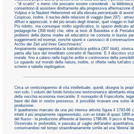
- "di scarto" o meno che possano essere considerati - la biblioteca 
consentono di assistere direttamente alla progressiva affermazione del
Vulpius e la Naubert Hebenstreit ed alla elevata percentuale di anonim
Cospicuo, inoltre, il nucleo delle relazioni di viaggio (ben 297) - att
diffusi e apprezzati; e del più amato degli itinerari, quel viaggio in Ital
Più ridotto, ma comunque molto significativo, lo spazio dedicato ad 
pedagogiche (358 titoli) che, oltre ai testi di Basedow e di Pestaloz
problemi della donna madre ed educatrice ne connota in buona parte l
suggerimenti ed esempi, nonché spunti e canovacci di conversazio
Archiv der Zeit und ihres Geschmacks".
Ampiamente rappresentata la trattatistica politica (307 titoli), storica
patria alla luce del rimeditato concetto di Nazione. E il discorso sc
morale, fino a calarsi nelle logiche ardite e controverse della sensibil
Lo sguardo sul mondo della natura, inoltre, si riflette nella tutt'altr
schemi e tabelle riepilogative.
Circa un venticinquennio di vita intellettuale, quindi, disegna la prop
non solo. I volumi del fondo forniscono testimonianza altrettanto eloqu
della vecchia economia mercantile. Il monopolio di Francoforte, legato 
base dei dati in nostro possesso, è possibile ricavare una sorta d
produzione.
Il quadriennio marcato da una più intensa attività figura il 1793-96 
infatti il più ampiamente rappresentato, con un totale di quasi 1800 ed
del flusso - la produzione afferente al biennio 1798-99. Il picco di
Osservata in profondità, e passata al vaglio dell'analisi quantitati
conservandosi nel tempo straordinariamente simile ad una 'libreria' de