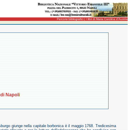
Percorsi bibliografici | I libri di Maria Carolina d'Austria
 di Napol
i
bsburgo giunge nella capitale borbonica è il maggio 1768. Tredicesima