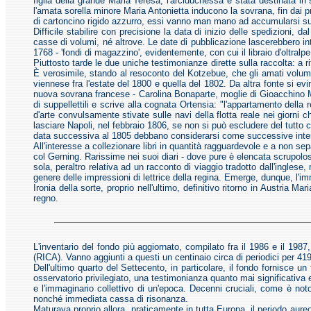
figlia della grande Maria Teresa, l'arciduchessa è stata destinata in
l'amata sorella minore Maria Antonietta inducono la sovrana, fin dai p
di cartoncino rigido azzurro, essi vanno man mano ad accumularsi sugl
Difficile stabilire con precisione la data di inizio delle spedizioni,
casse di volumi, né altrove. Le date di pubblicazione lascerebbero int
1768 - 'fondi di magazzino', evidentemente, con cui il libraio d'oltralp
Piuttosto tarde le due uniche testimonianze dirette sulla raccolta: a r
È verosimile, stando al resoconto del Kotzebue, che gli amati volumi 
viennese fra l'estate del 1800 e quella del 1802. Da altra fonte si e
nuova sovrana francese - Carolina Bonaparte, moglie di Gioacchino Mu
di suppellettili e scrive alla cognata Ortensia: "l'appartamento della 
d'arte convulsamente stivate sulle navi della flotta reale nei giorni
lasciare Napoli, nel febbraio 1806, se non si può escludere del tutt
data successiva al 1805 debbano considerarsi come successive interpo
All'interesse a collezionare libri in quantità ragguardevole e a non
col Gerning. Rarissime nei suoi diari - dove pure è elencata scrupolos
sola, peraltro relativa ad un racconto di viaggio tradotto dall'ingles
genere delle impressioni di lettrice della regina. Emerge, dunque, l'
Ironia della sorte, proprio nell'ultimo, definitivo ritorno in Austria 
regno.
L'inventario del fondo più aggiornato, compilato fra il 1986 e il 198
(RICA). Vanno aggiunti a questi un centinaio circa di periodici per 41
Dell'ultimo quarto del Settecento, in particolare, il fondo fornisce u
osservatorio privilegiato, una testimonianza quanto mai significativa e 
e l'immaginario collettivo di un'epoca. Decenni cruciali, come è noto,
nonché immediata cassa di risonanza.
Maturava proprio allora, praticamente in tutta Europa, il periodo aureo