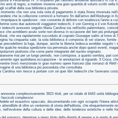
 sposa a Ferdinando IV. Il rimpianto per l'austero ambiente austriaco in cui è
rimi anni di regno, a mettere insieme una gran quantità di volumi scritti nella 
i scaffali della sua biblioteca privata.
 dal momento che non una sola nota di pagamento è stata finora rinvenuta nell'
endere che la collezione cominciò a formarsi fin dall'arrivo dell'Absburgo in It
e rimpolpava le spedizioni - non consente di definire con esattezza l'anno a cui 
iferirne sono due autorevoli viaggiatori tedeschi, il von Gerning e il von Kotze
tedeschi avessero seguito Maria Carolina sia nell'esilio palermitano, coincid
vince che avrebbero avuto sorte non diversa in occasione del ben più prolunga
rat, che era rapidamente succeduto al cognato Giuseppe salito al trono di Spag
regina ha cinquanta sale; la sola biblioteca è composta di sei stanze, fornite d
 che precedettero la fuga, dunque, anche la libreria tedesca avrebbe seguito i
o che qualche residua spedizione sia pervenuta anche dopo questi eventi, maga
lazioni piuttosto che come parte integrante del nucleo originario.
 separarsene mai per un lungo periodo, non corrispose, a quanto sembra, pari c
amente ogni quotidiana occupazione - le annotazioni al riguardo. Il Croce, che
e, mentre trovò menzionate in gran numero opere francesi (dai romanzi di Rétif 
immagine di una biblioteca più posseduta che consultata.
Maria Carolina non riesce a portare con sé quei libri tedeschi che l'avevano cost
7, annovera complessivamente 3923 titoli, per un totale di 6443 unità bibliogra
9 fascicoli complessivi.
n fedele ed esaustivo spaccato, documentando con ogni scrupolo l'intera attivit
attendibile di oltre un ventennio di storia dell'editoria, che eloquentemente res
 nell'evolvere della cultura e delle idee, delle tendenze estetiche e nelle fo
 del romanzo, detentore a pieno titolo della dignità di
genere
e in grado di ap