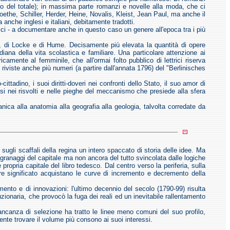
rzo del totale); in massima parte romanzi e novelle alla moda, che ci
oethe, Schiller, Herder, Heine, Novalis, Kleist, Jean Paul, ma anche il
anche inglesi e italiani, debitamente tradotti.
opici - a documentare anche in questo caso un genere all'epoca tra i più
con, di Locke e di Hume. Decisamente più elevata la quantità di opere
diana della vita scolastica e familiare. Una particolare attenzione ai
amente al femminile, che all'ormai folto pubblico di lettrici riserva
 riviste anche più numeri (a partire dall'annata 1796) del "Berlinisches
ittadino, i suoi diritti-doveri nei confronti dello Stato, il suo amor di
osi nei risvolti e nelle pieghe del meccanismo che presiede alla sfera
tanica alla anatomia alla geografia alla geologia, talvolta corredate da
 sugli scaffali della regina un intero spaccato di storia delle idee. Ma
ingranaggi del capitale ma non ancora del tutto svincolata dalle logiche
propria capitale del libro tedesco. Dal centro verso la periferia, sulla
re significato acquistano le curve di incremento e decremento della
mento e di innovazioni: l'ultimo decennio del secolo (1790-99) risulta
uzionaria, che provocò la fuga dei reali ed un inevitabile rallentamento
mancanza di selezione ha tratto le linee meno comuni del suo profilo,
ente trovare il volume più consono ai suoi interessi.