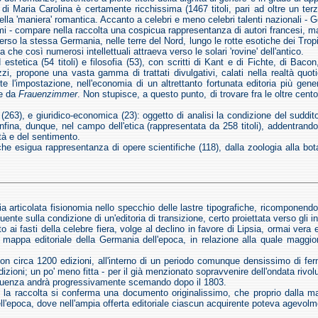
di Maria Carolina è certamente ricchissima (1467 titoli, pari ad oltre un te
la 'maniera' romantica. Accanto a celebri e meno celebri talenti nazionali - G
i - compare nella raccolta una cospicua rappresentanza di autori francesi, ma 
raverso la stessa Germania, nelle terre del Nord, lungo le rotte esotiche dei Tr
ia che così numerosi intellettuali attraeva verso le solari 'rovine' dell'antico.
estetica (54 titoli) e filosofia (53), con scritti di Kant e di Fichte, di Ba
zi, propone una vasta gamma di trattati divulgativi, calati nella realtà quoti
'impostazione, nell'economia di un altrettanto fortunata editoria più generic
ne da
Frauenzimmer
. Non stupisce, a questo punto, di trovare fra le oltre cento
 (263), e giuridico-economica (23): oggetto di analisi la condizione del suddito-c
onfina, dunque, nel campo dell'etica (rappresentata da 258 titoli), addentrand
ità e del sentimento.
o che esigua rappresentanza di opere scientifiche (118), dalla zoologia alla bo
ria articolata fisionomia nello specchio delle lastre tipografiche, ricomponendo
ente sulla condizione di un'editoria di transizione, certo proiettata verso gli 
ai fasti della celebre fiera, volge al declino in favore di Lipsia, ormai vera e 
i mappa editoriale della Germania dell'epoca, in relazione alla quale maggio
con circa 1200 edizioni, all'interno di un periodo comunque densissimo di fer
izioni; un po' meno fitta - per il già menzionato sopravvenire dell'ondata rivol
 frequenza andrà progressivamente scemando dopo il 1803.
va, la raccolta si conferma una documento originalissimo, che proprio dalla 
ll'epoca, dove nell'ampia offerta editoriale ciascun acquirente poteva agevolm