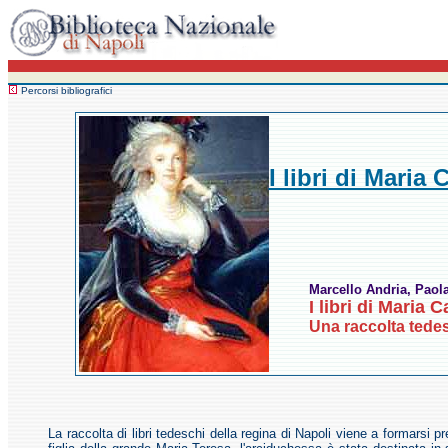
Percorsi bibliografici
I libri di Maria
Marcello Andria, Paola
I libri di Maria 
Una raccolta tedes
La raccolta di libri tedeschi della regina di Napoli viene a formars