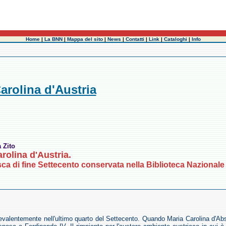
Home
|
La BNN
|
Mappa del sito
|
News
|
Contatti
|
Link
|
Cataloghi
|
Info
 Carolina d'Austria
 Zito
Carolina d'Austria.
ca di fine Settecento conservata nella Biblioteca Nazionale
i prevalentemente nell'ultimo quarto del Settecento. Quando Maria Carolina d'A