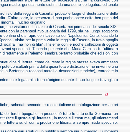
 stata allevata e per le letture dell'adolescenza che ha condiviso con
lingua madre: generalmente distinti da una semplice legatura editoriale
archivio della reggia di Caserta, probabile luogo di destinazione delle
alia. D'altra parte, la presenza di non poche opere edite ben prima del
rimonta il nucleo originario.
bue, che visitarono il palazzo di Caserta nei primi anni del secolo XIX.
ente con la parentesi rivoluzionaria del 1799, sia nel lungo soggiorno
to confino che si apre con l'avvento dei Napoleonidi. Certo, quando la
na - visita per la prima volta la reggia di Caserta, la trova spoglia
i scaffali ma non di libri". Insieme con le ricche collezioni di oggetti
 sovrani spodestati. Tenendo presente che Maria Carolina fu l'ultima a
ri direttamente a Palermo, sembra pertanto probabile che edizioni con
onsuetudine di lettura, come del resto la regina stessa aveva ammesso
 poté consultarli prima della quasi totale distruzione, ne rinvenne una
de la Bretonne a racconti morali a rievocazioni storiche), corredate in
antemente legata alla terra d'origine durante il suo lungo e travagliato
fiche, schedati secondo le regole italiane di catalogazione per autori
à dei torchi tipografici in pressoché tutte le città della Germania: un
tituisce il gusto e gli interessi, la moda e il costume, gli orientamenti
rme letterarie, di cui la produzione libraria è sempre nitido specchio,
passionare vari strati di un pubblico sempre più numeroso. Di romanzi