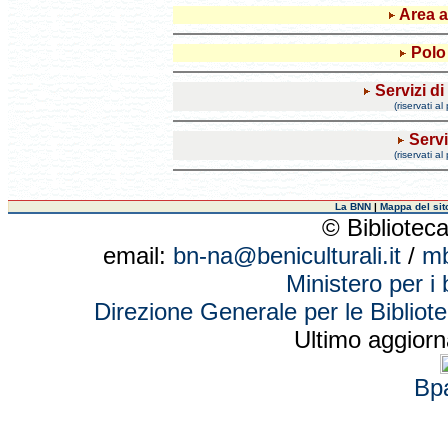
Area a
Polo
Servizi di
(riservati a
Servi
(riservati a
La BNN
|
Mappa del sit
© Biblioteca
email:
bn-na@beniculturali.it
/
mb
Ministero per i b
Direzione Generale per le Biblioteche
Ultimo aggiorn
Bp